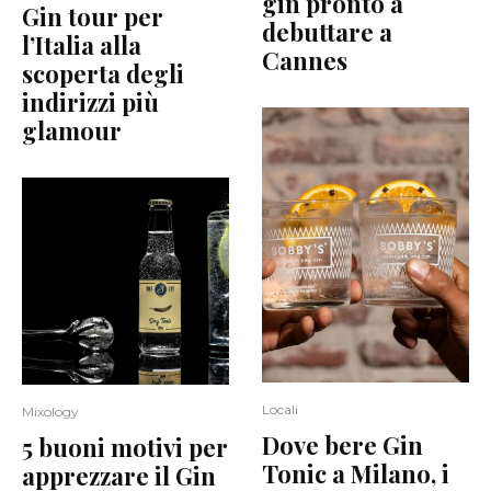
gin pronto a
Gin tour per
debuttare a
l’Italia alla
Cannes
scoperta degli
indirizzi più
glamour
Locali
Mixology
Dove bere Gin
5 buoni motivi per
Tonic a Milano, i
apprezzare il Gin