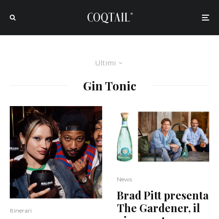
Ultimi
Gin Tonic
News
Brad Pitt presenta
The Gardener, il
Itinerari