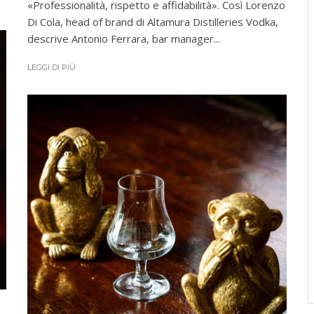
«Professionalità, rispetto e affidabilità». Così Lorenzo
Di Cola, head of brand di Altamura Distilleries Vodka,
descrive Antonio Ferrara, bar manager...
LEGGI DI PIÙ