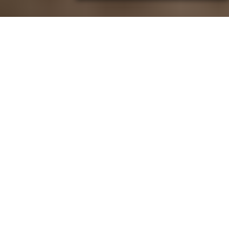
Ragionare sul “no” richiede un punto di vista limpido su ciò
che (si) è stati. Il passato è una lezione aperta per
Shelley
Tai
, bartender di successo sin dai tempi del
Quinary
e del
Nutmeg & Clove
a Singapore, da pochi mesi proprietaria
e leader del bancone di
Mius
nel cuore di Hong Kong.
La storia di Shelley Tai