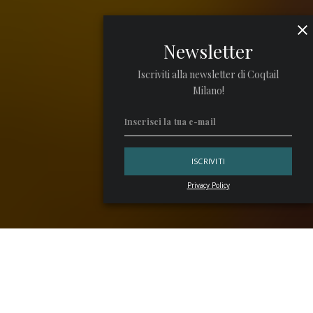
Newsletter
Iscriviti alla newsletter di Coqtail
Milano!
Privacy Policy
Lo
Scorpion Bowl
è uno dei cocktail più famosi di
Trader
Vic
e uno dei più rappresentativi dello stile
Tiki
. È
godereccio, esotico e si beve preferibilmente in gruppo,
dalla medesima tazza. È diventato talmente famoso che il