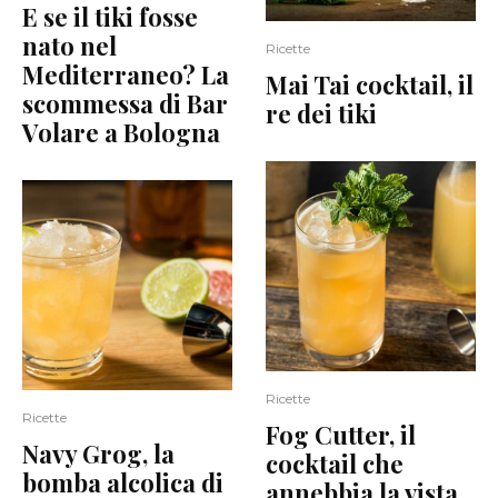
E se il tiki fosse
nato nel
Ricette
Mediterraneo? La
Mai Tai cocktail, il
scommessa di Bar
re dei tiki
Volare a Bologna
Ricette
Ricette
Fog Cutter, il
Navy Grog, la
cocktail che
bomba alcolica di
annebbia la vista