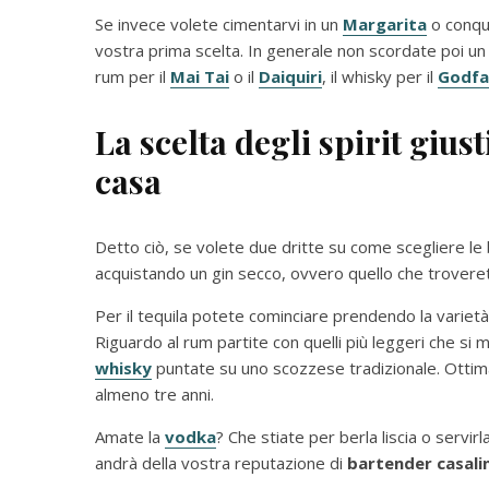
Se invece volete cimentarvi in un
Margarita
o conqui
vostra prima scelta. In generale non scordate poi un b
rum per il
Mai Tai
o il
Daiquiri
, il whisky per il
Godfa
La scelta degli spirit giust
casa
Detto ciò, se volete due dritte su come scegliere le 
acquistando un gin secco, ovvero quello che troverete
Per il tequila potete cominciare prendendo la varietà 
Riguardo al rum partite con quelli più leggeri che si m
whisky
puntate su uno scozzese tradizionale. Ottima
almeno tre anni.
Amate la
vodka
? Che stiate per berla liscia o servir
andrà della vostra reputazione di
bartender casali