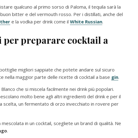
stare qualcuno al primo sorso di Paloma, il tequila sarà la
uon bitter e del vermouth rosso. Per i distillati, anche del
ther
e la vodka per drink come il
White Russian
.
i
per preparare cocktail a
bottiglie migliori sappiate che potete andare sul sicuro
 nella maggior parte delle ricette di cocktail a base
gin
.
Blanco che si miscela facilmente nei drink più popolari.
escolano molto bene agli altri ingredienti del drink e per il
 scelta, un fermentato di orzo invecchiato in rovere per
la mescolata in un cocktail, scegliete un brand di qualità. Ne
ngo
.