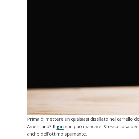
Prima di mettere un qualsiasi distillato nel carrello 
Americano? Il
gin
non può mancare. Stessa cosa per 
anche dell’ottimo spumante.