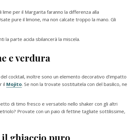
 lime per il Margarita faranno la differenza alla
 Usate pure il limone, ma non calcate troppo la mano. Gli
ti la parte acida sbilancerà la miscela.
he e verdura
 del cocktail, inoltre sono un elemento decorativo d’impatto
r il
Mojito
. Se non la trovate sostituitela con del basilico, ne
to di timo fresco e versatelo nello shaker con gli altri
cetriolo? Provate con un paio di fettine tagliate sottilissime,
il g
hiaccio puro