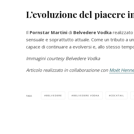
L’evoluzione del piacere i
Il
Pornstar Martini
di
Belvedere Vodka
realizzato
sensuale e soprattutto attuale. Come un tributo a uno 
capace di continuare a evolversi e, allo stesso tempo
Immagini courtesy Belvedere Vodka
Articolo realizzato in collaborazione con
Moët Hennes
BELVEDERE
BELVEDERE VODKA
COCKTAIL
TAGS