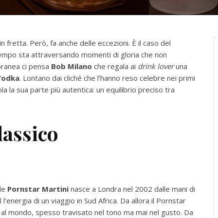
fretta. Però, fa anche delle eccezioni. È il caso del
tempo sta attraversando momenti di gloria che non
oranea ci pensa
Bob Milano
che regala ai
drink lover
una
Vodka
. Lontano dai cliché che l’hanno reso celebre nei primi
ola la sua parte più autentica: un equilibrio preciso tra
lassico
ale
Pornstar Martini
nasce a Londra nel 2002 dalle mani di
 l’energia di un viaggio in Sud Africa. Da allora il Pornstar
li al mondo, spesso travisato nel tono ma mai nel gusto. Da