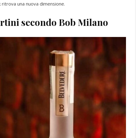
ink ritrova una nuova dimensione.
artini secondo Bob Milano