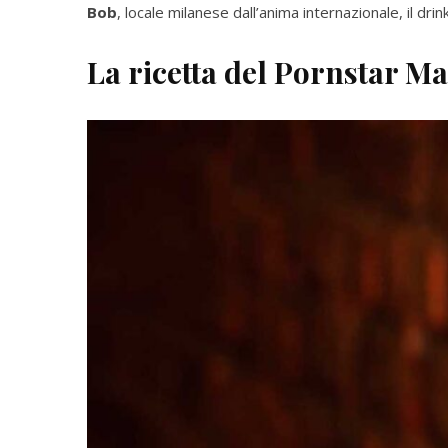
Bob
, locale milanese dall’anima internazionale, il dr
La ricetta del Pornstar M