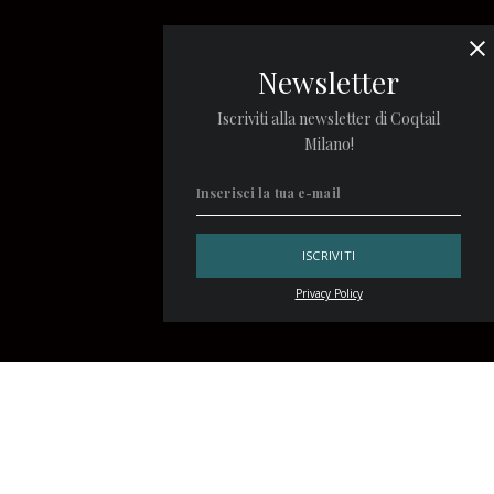
Newsletter
Iscriviti alla newsletter di Coqtail
Milano!
Privacy Policy
Il
Picador
non è esattamente un cocktail famoso, anzi. In
giro se ne parla come di un possibile antenato del più
celebre
Margarita
, ma questo è l’unico elemento che ne
tiene a galla la memoria. Eppure, siamo sostanzialmente di