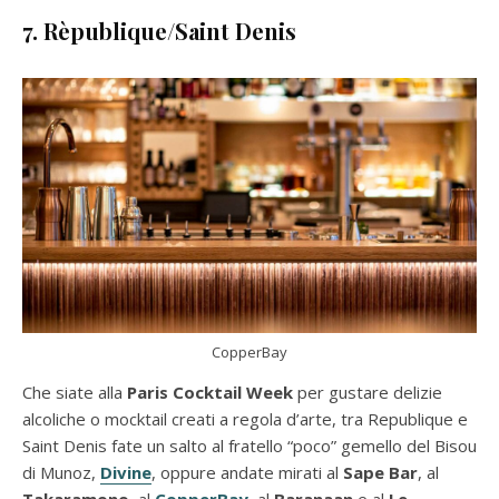
7. Rèpublique/Saint Denis
CopperBay
Che siate alla
Paris Cocktail Week
per gustare delizie
alcoliche o mocktail creati a regola d’arte, tra Republique e
Saint Denis fate un salto al fratello “poco” gemello del Bisou
di Munoz,
Divine
, oppure andate mirati al
Sape Bar
, al
Takaramono
, al
CopperBay
, al
Baranaan
e al
Le