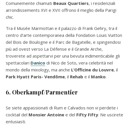
Comunemente chiamati
Beaux Quartiers
, i residenziali
arrondissements XVI e XVII offrono il meglio della Parigi
chic.
Tra il Musée Marmottan e il palazzo di Frank Gehry, tra il
centro d’arte contemporanea della Fondation Louis Vuitton
del Bois de Boulogne e il Parc de Bagatelle, e spingendosi
più ad ovest verso La Défense e il Grande Arche,
troverete ad aspettarvi per una bevuta indimenticabile gli
spettacolari
Danico
di Nico de Soto, vera celebrità nel
mondo della mixology, ma anche
L’Officine du Louvre
, il
Park Hyatt Paris- Vendôme
, il
Rehab
e il
Manko
.
6. Oberkampf/Parmentier
Se siete appassionati di Rum e Calvados non vi perdete i
cocktail del
Monsier Antoine
e del
Fifty Fifty
. Ne uscirete
entusiasti.