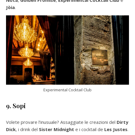
Nota
,
Golden Promise
,
Experimental Cocktail Club
e
Jòia
.
Experimental Cocktail Club
9. Sopi
Volete provare l’inusuale? Assaggiate le creazioni del
Dirty
Dick
, i drink del
Sister Midnight
e i cocktail de
Les Justes
.