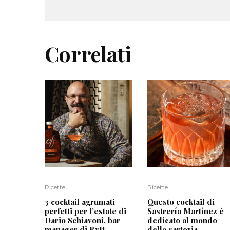
Correlati
Ricette
Ricette
3 cocktail agrumati
Questo cocktail di
perfetti per l’estate di
Sastrería Martínez è
Dario Schiavoni, bar
dedicato al mondo
manager di ByIt
della sartoria