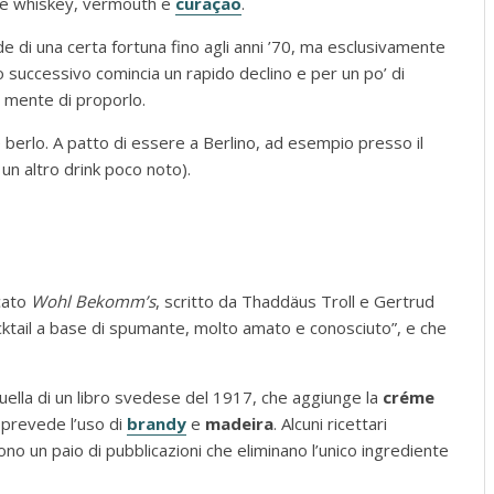
ye whiskey, vermouth e
curaçao
.
de di una certa fortuna fino agli anni ’70, ma esclusivamente
io successivo comincia un rapido declino
e per un po’ di
n mente di proporlo.
e berlo. A patto di essere a Berlino, ad esempio presso il
un altro drink poco noto).
cato
Wohl Bekomm’s
, scritto da Thaddäus Troll e Gertrud
ocktail a base di spumante, molto amato e conosciuto”, e che
uella di un libro svedese del 1917, che aggiunge la
créme
 prevede l’uso di
brandy
e
madeira
. Alcuni ricettari
no un paio di pubblicazioni che eliminano l’unico ingrediente