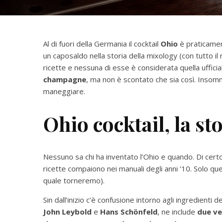
Al di fuori della Germania il cocktail
Ohio
è praticamen
un caposaldo nella storia della mixology (con tutto i
ricette e nessuna di esse è considerata quella uffici
champagne
, ma non è scontato che sia così. Insom
maneggiare.
Ohio cocktail, la st
Nessuno sa chi ha inventato l’Ohio e quando. Di certo
ricette compaiono nei manuali degli anni ’10. Solo que
quale torneremo).
Sin dall’inizio c’è confusione intorno agli ingredienti 
John Leybold
e
Hans Schönfeld
, ne include
due ve