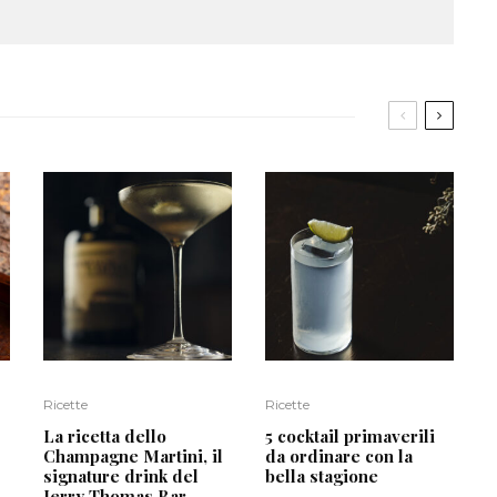
Ricette
Ricette
La ricetta dello
5 cocktail primaverili
Champagne Martini, il
da ordinare con la
signature drink del
bella stagione
Jerry Thomas Bar