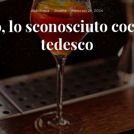
Aldo Fresia
·
Ricette
·
Febbraio 28, 2024
, lo sconosciuto coc
tedesco