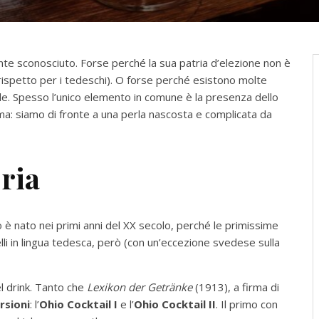
te sconosciuto. Forse perché la sua patria d’elezione non è
l rispetto per i tedeschi). O forse perché esistono molte
ale. Spesso l’unico elemento in comune è la presenza dello
ma: siamo di fronte a una perla nascosta e complicata da
oria
 è nato nei primi anni del XX secolo, perché le primissime
lli in lingua tedesca, però (con un’eccezione svedese sulla
del drink. Tanto che
Lexikon der Getränke
(1913), a firma di
rsioni
: l’
Ohio Cocktail I
e l’
Ohio Cocktail II
. Il primo con