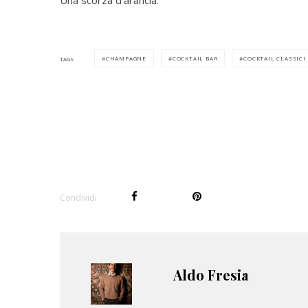
Una scorza d’arancia.
CHAMPAGNE
COCKTAIL BAR
COCKTAIL CLASSICI
TAGS
Condividi
Aldo Fresia