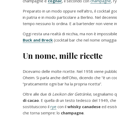
champagne e
cognac
, il secondo con
champagne
, r
Preparato in un modo oppure nell’altro, il cocktail go
in patria e in modo particolare a Berlino. Nel decenn
tempo nessuno lo ordina. E ai bartender non viene i
Oggi resta una realtà di nicchia, ma non è impossibil
Buck and Breck
(cocktail bar che nel nome omaggia 
Un nome, mille ricette
Dicevamo delle molte ricette. Nel 1958 viene pubbli
Oheim. Si parla anche dell’Ohio, dicendo che “è un c
“praticamente ogni bar ha la propria ricetta”.
Oltre alle due di
Lexikon der Getränke
, segnaliamo q
di cacao
. E quella di un testo tedesco del 1949, che
sostituiscono il
rye
con il
whisky canadese
ed esisto
che torna sempre: lo
champagne
.