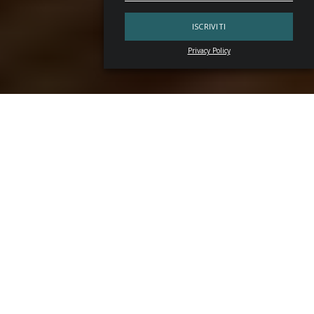
Privacy Policy
“
Il brandy è un liquore composto da una parte di tuoni e
fulmini, una parte di rimorso, due parti di omicidio
efferato, una parte di morte-inferno-tomba e quattro parti
di Satana chiarificato
“: la definizione è eccessiva, ma
evidentemente lo scrittore statunitense
Ambrose Bierce
aveva un rapporto turbolento con questa bevanda.
Resta il fatto che, cercando aforismi a lei dedicati, si
incappa spesso in frasi dedicate alle sbronze che provoca
e alla necessità di non alzare il gomito. Come a dire:
degustare è meglio di trangugiare. Anche perché parliamo
di un prodotto capace di straordinaria finezza.