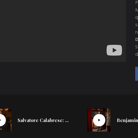
M
q
s
n
D
S
d
Salvatore Calabrese: cosa significa davvero essere un grande bartender