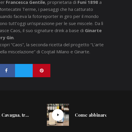
Per
Francesca Gentile
, proprietaria di
Funi 1898
a
ontecatini Terme, i paesaggi che ha catturato
uando faceva la fotoreporter in giro per il mondo
ono tutt’oggi un’ispirazione per le sue miscele. Da lì
asce Caos, il suo signature drink a base di
Ginarte
ry Gin
.
copri “Caos”, la seconda ricetta del progetto “L’arte
ella miscelazione” di Coqtail Milano e
Ginarte
.
Benjamin Cavagna, tra cocktail gastronomici e la nuova identità del 1930
Come abbinare distillati giapponesi e soft drink