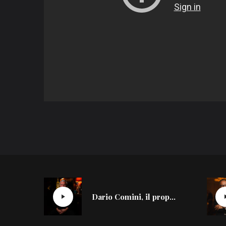
Dario Comini, il proprietario del Nottingham Forest di Milano si racconta