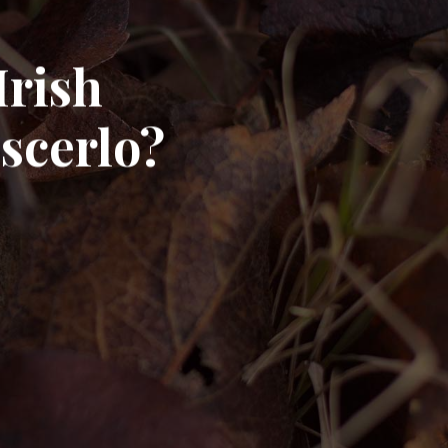
Irish
scerlo?