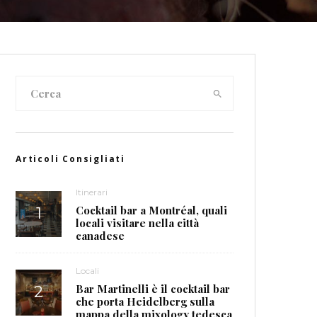
Articoli Consigliati
Itinerari
Cocktail bar a Montréal, quali
locali visitare nella città
canadese
Locali
Bar Martinelli è il cocktail bar
che porta Heidelberg sulla
mappa della mixology tedesca