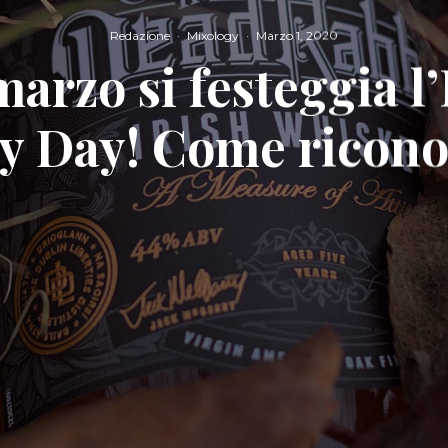
Redazione
·
Mixology
·
Marzo 1, 2020
 marzo si festeggia l’
y Day! Come ricono