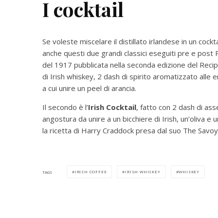
I cocktail
Se voleste miscelare il distillato irlandese in un cockt
anche questi due grandi classici eseguiti pre e post P
del 1917 pubblicata nella seconda edizione del Reci
di Irish whiskey, 2 dash di spirito aromatizzato alle
a cui unire un peel di arancia.
Il secondo è l’
Irish Cocktail
, fatto con 2 dash di as
angostura da unire a un bicchiere di Irish, un’oliva e 
la ricetta di Harry Craddock presa dal suo The Savoy
IRISH COFFEE
IRISH WHISKEY
WHISKEY
TAGS