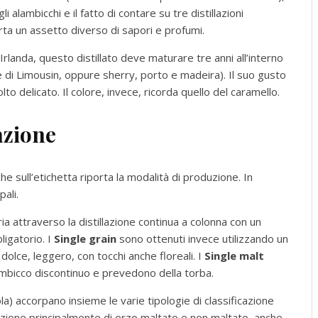
i alambicchi e il fatto di contare su tre distillazioni
ta un assetto diverso di sapori e profumi.
landa, questo distillato deve maturare tre anni all’interno
e di Limousin, oppure sherry, porto e madeira). Il suo gusto
o delicato. Il colore, invece, ricorda quello del caramello.
azione
he sull’etichetta riporta la modalità di produzione. In
pali.
ria attraverso la distillazione continua a colonna con un
ligatorio. I
Single grain
sono ottenuti invece utilizzando un
dolce, leggero, con tocchi anche floreali. I
Single malt
alambicco discontinuo e prevedono della torba.
ola) accorpano insieme le varie tipologie di classificazione
lazione principalmente di orzo maltato e non maltato, anche