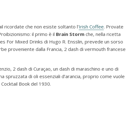
ail ricordate che non esiste soltanto l’
Irish Coffee
. Provate
roibizionismo: il primo è il
Brain Storm
che, nella ricetta
pes For Mixed Drinks di Hugo R. Ensslin, prevede un sorso
 erbe proveniente dalla Francia, 2 dash di vermouth francese
senzio, 2 dash di Curaçao, un dash di maraschino e uno di
una spruzzata di oli essenziali d’arancia, proprio come vuole
 Cocktail Book del 1930.