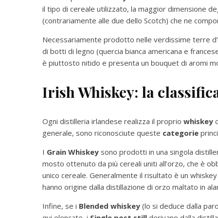
il tipo di cereale utilizzato, la maggior dimensione degl
(contrariamente alle due dello Scotch) che ne compor
Necessariamente prodotto nelle verdissime terre d’Ir
di botti di legno (quercia bianca americana e frances
è piuttosto nitido e presenta un bouquet di aromi molt
Irish Whiskey: la classific
Ogni distilleria irlandese realizza il proprio
whiskey
c
generale, sono riconosciute queste
categorie
princi
I
Grain Whiskey
sono prodotti in una singola distille
mosto ottenuto da più cereali uniti all’orzo, che è obb
unico cereale. Generalmente il risultato è un whiskey 
hanno origine dalla distillazione di orzo maltato in 
Infine, se i
Blended
whiskey
(lo si deduce dalla par
qui elencate, i
Single post still
derivano dalla distil