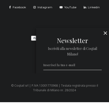
Facebook
Instagram
YouTube
Linkedin
Newsletter
Iscriviti alla newsletter di Coqtail
Milano!
© Coqtail srl | P.IVA 13001770968 | Testata registrata presso il
Privacy Policy
Tribunale di Milano nr. 28/2024