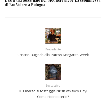
E se il tiki fosse nato nel Mediterraneo? La scommessa
di Bar Volare a Bologna
Precedente
Cristian Bugiada alla Patrón Margarita Week
Successivo
Il 3 marzo si festeggia l’Irish whiskey Day!
Come riconoscerlo?