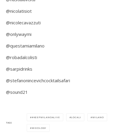
@nicolatisiot
@nicolecavazzuti
@onlywaymi
@questamiamilano
@robadalcolisti
@sarpidrinks
@stefanonincevichcocktailsafari
@sound21
#KEEPMILANOALIVE
LOCALI
MILANO
TAGS
MIXOLOGY