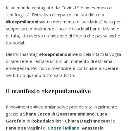
In un mondo contagiato dal Covid-19 è un esempio di
“antifragilità” l’iniziativa d’impatto che sta dietro a
#keepmilanoalive
, un movimento di solidarietà nato per
supportare moralmente i locali e i cocktail bar di Milano e
d’Italia, attraverso un’iniezione di fiducia che passa anche
dai social.
Dietro l’hashtag
#keepmilanoalive
si cela infatti la voglia
di fare rete e restare uniti in un momento di estrema
emergenza. Per non dimenticare e continuare a sperare
nel futuro quando tutto sarà finito.
Il manifesto #keepmilanoalive
Il movimento #keepmilanoalive prende vita inizialmente
grazie a
Shane Eaton
di
Questamiamilano
,
Luca
Garofalo
di
Robadalcolisti
,
Chiara Degl’Innocenti
e
Penelope Vaglini
di
Coqtail Milano
,
Anastasia