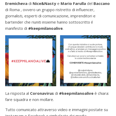
Eremicheva
di
Nice&Nasty
e
Mario Farulla
del
Baccano
di Roma , ovvero un gruppo ristretto di influencer,
giornalisti, esperti di comunicazione, imprenditori e
bartender che riuniti insieme hanno sottoscritto il
manifesto di
#keepmilanoalive
.
La risposta al
Coronavirus
di
#keepmilanoalive
è chiara:
fare squadra e non mollare.
Tutto comunicato attraverso video e immagini postate su
Instagram e Facebook e rimbalzate dai media.