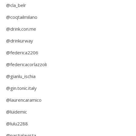
@cla_belr
@coqtailmilano
@drink.con.me
@drinkurway
@federica2206
@federicacorlazzoli
@gianlu_ischia
@gin.tonic.italy
@laurencaramico
@luidemic
@lulu2288
@nastialavista