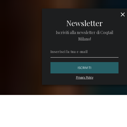
Newsletter
Iscriviti alla newsletter di Coqtail
Milano!
Privacy Policy
Quest’anno tra le novità che contano davvero al
Roma Bar
Show 2025
,
House of Aperitivo
è quella che punta dritta
al banco. Pensato da
Campari Academy
, è uno spazio