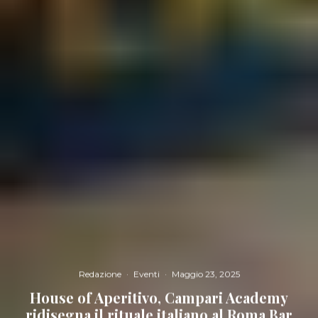
Redazione
·
Eventi
·
Maggio 23, 2025
House of Aperitivo, Campari Academy
ridisegna il rituale italiano al Roma Bar