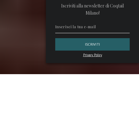
Iscriviti alla newsletter di Coqtail
Milano!
Privacy Policy
Il
Giro del Mondo in 11 drink
è la nuova cocktail list ideata
da
Guglielmo Miriello
, Director del
Mandarin Garden
, e
dal suo team di bartender. I
signature cocktail
celebrano
destinazioni e personaggi del famoso romanzo
Il Giro del
Mondo in 80 giorni
, che nel 2022 festeggia 150 anni dalla
sua pubblicazione.