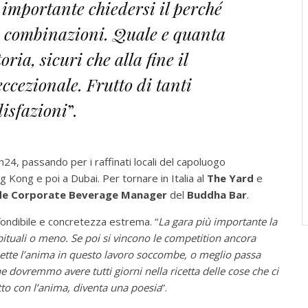
 importante chiedersi il perché
te combinazioni. Quale e quanta
oria, sicuri che alla fine il
eccezionale. Frutto di tanti
disfazioni
”.
h24, passando per i raffinati locali del capoluogo
g Kong e poi a Dubai. Per tornare in Italia al
The Yard
e
de
Corporate Beverage Manager
del
Buddha Bar
.
fondibile e concretezza estrema. “
La gara più importante la
 abituali o meno. Se poi si vincono le competition ancora
ette l’anima in questo lavoro soccombe, o meglio passa
 dovremmo avere tutti giorni nella ricetta delle cose che ci
tto con l’anima, diventa una poesia
”.