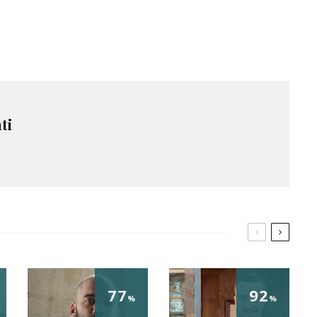
ti
77
92
%
%