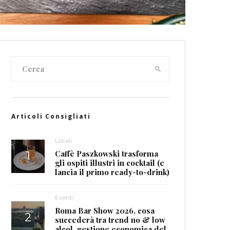
Articoli Consigliati
Locali
Caffè Paszkowski trasforma
gli ospiti illustri in cocktail (e
lancia il primo ready-to-drink)
Eventi
Roma Bar Show 2026, cosa
succederà tra trend no & low
alcol, gestione economica del