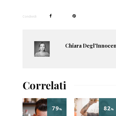
Condividi
Chiara Degl'Innocen
Correlati
79
82
%
%