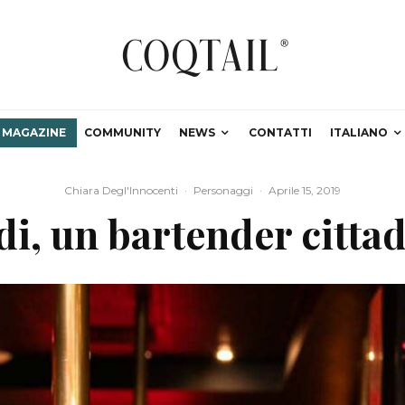
MAGAZINE
COMMUNITY
NEWS
CONTATTI
ITALIANO
Chiara Degl'Innocenti
·
Personaggi
·
Aprile 15, 2019
di, un bartender citta