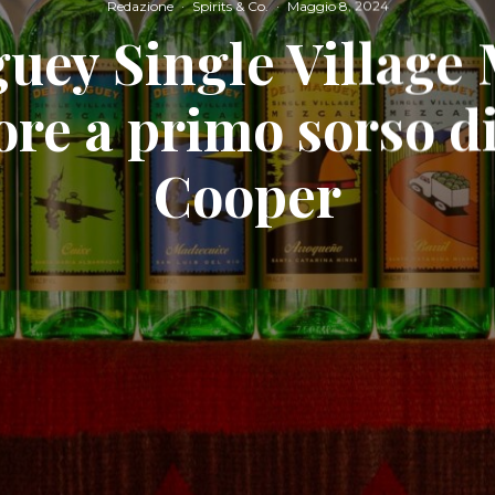
Redazione
·
Spirits & Co.
·
Maggio 8, 2024
uey Single Village 
ore a primo sorso d
Cooper