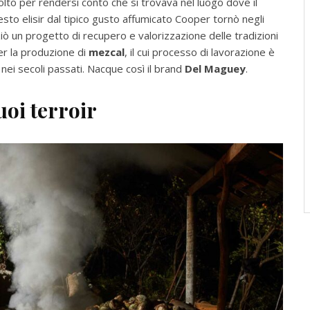
molto per rendersi conto che si trovava nel luogo dove il
sto elisir dal tipico gusto affumicato Cooper tornò negli
niziò un progetto di recupero e valorizzazione delle tradizioni
er la produzione di
mezcal
, il cui processo di lavorazione è
 nei secoli passati. Nacque così il brand
Del Maguey
.
uoi terroir