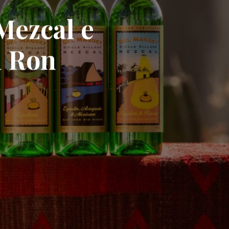
Mezcal e
i Ron