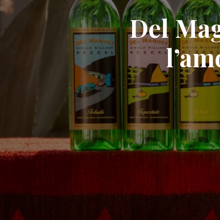
Del Mag
l’am