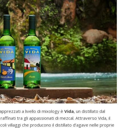
apprezzati a livello di mixology è
Vida
, un distillato dal
affinati tra gli appassionati di mezcal. Attraverso Vida, il
 villaggi che producono il distillato d’agave nelle proprie