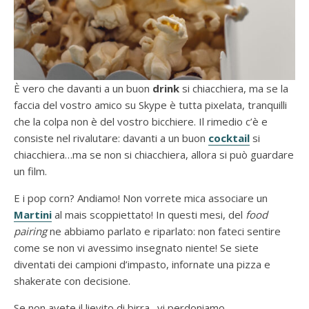
È vero che davanti a un buon
drink
si chiacchiera, ma se la
faccia del vostro amico su Skype è tutta pixelata, tranquilli
che la colpa non è del vostro bicchiere. Il rimedio c’è e
consiste nel rivalutare: davanti a un buon
cocktail
si
chiacchiera…ma se non si chiacchiera, allora si può guardare
un film.
E i pop corn? Andiamo! Non vorrete mica associare un
Martini
al mais scoppiettato! In questi mesi, del
food
pairing
ne abbiamo parlato e riparlato: non fateci sentire
come se non vi avessimo insegnato niente! Se siete
diventati dei campioni d’impasto, infornate una pizza e
shakerate con decisione.
Se non avete il lievito di birra…vi perdoniamo.