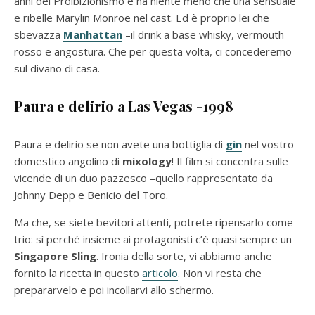
anni del Proibizionismo e ha niente meno che una sensuale
e ribelle Marylin Monroe nel cast. Ed è proprio lei che
sbevazza
Manhattan
–il drink a base whisky, vermouth
rosso e angostura. Che per questa volta, ci concederemo
sul divano di casa.
Paura e delirio a Las Vegas -1998
Paura e delirio se non avete una bottiglia di
gin
nel vostro
domestico angolino di
mixology
! Il film si concentra sulle
vicende di un duo pazzesco –quello rappresentato da
Johnny Depp e Benicio del Toro.
Ma che, se siete bevitori attenti, potrete ripensarlo come
trio: sì perché insieme ai protagonisti c’è quasi sempre un
Singapore Sling
. Ironia della sorte, vi abbiamo anche
fornito la ricetta in questo
articolo
. Non vi resta che
prepararvelo e poi incollarvi allo schermo.