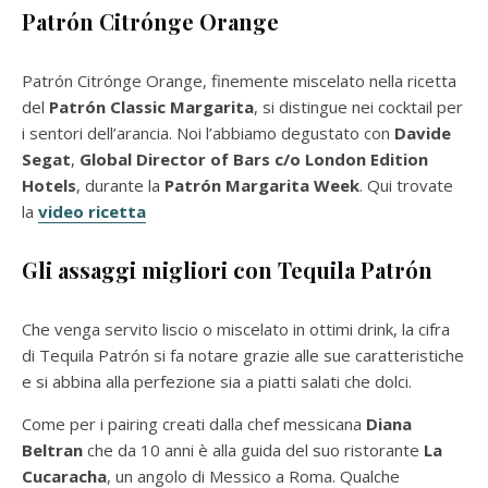
Patrón Citrónge Orange
Patrón Citrónge Orange, finemente miscelato nella ricetta
del
Patrón Classic Margarita
, si distingue nei cocktail per
i sentori dell’arancia. Noi l’abbiamo degustato con
Davide
Segat
,
Global Director of Bars c/o London Edition
Hotels
, durante la
Patrón Margarita Week
. Qui trovate
la
video ricetta
Gli assaggi migliori con Tequila Patrón
Che venga servito liscio o miscelato in ottimi drink, la cifra
di Tequila Patrón si fa notare grazie alle sue caratteristiche
e si abbina alla perfezione sia a piatti salati che dolci.
Come per i pairing creati dalla chef messicana
Diana
Beltran
che da 10 anni è alla guida del suo ristorante
La
Cucaracha
, un angolo di Messico a Roma. Qualche