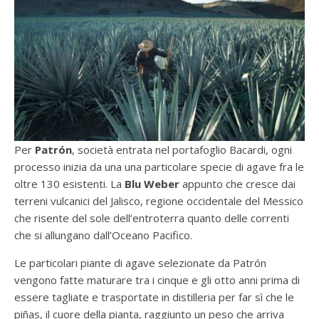
Per
Patrón
, società entrata nel portafoglio Bacardi, ogni
processo inizia da una una particolare specie di agave fra le
oltre 130 esistenti. La
Blu Weber
appunto che cresce dai
terreni vulcanici del Jalisco, regione occidentale del Messico
che risente del sole dell’entroterra quanto delle correnti
che si allungano dall’Oceano Pacifico.
Le particolari piante di agave selezionate da Patrón
vengono fatte maturare tra i cinque e gli otto anni prima di
essere tagliate e trasportate in distilleria per far sì che le
piñas, il cuore della pianta, raggiunto un peso che arriva