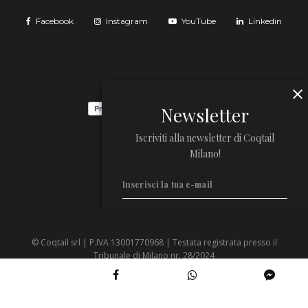
Facebook
Instagram
YouTube
Linkedin
Newsletter
Iscriviti alla newsletter di Coqtail
Milano!
© Coqtail srl | P.IVA 13001770968 | Testata registrata presso il
Privacy Policy
Tribunale di Milano nr. 28/2024