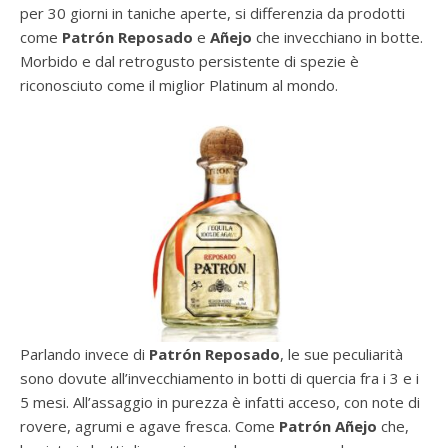
per 30 giorni in taniche aperte, si differenzia da prodotti
come
Patrón Reposado
e
Añejo
che invecchiano in botte.
Morbido e dal retrogusto persistente di spezie è
riconosciuto come il miglior Platinum al mondo.
Parlando invece di
Patrón Reposado
, le sue peculiarità
sono dovute all’invecchiamento in botti di quercia fra i 3 e i
5 mesi. All’assaggio in purezza è infatti acceso, con note di
rovere, agrumi e agave fresca. Come
Patrón Añejo
che,