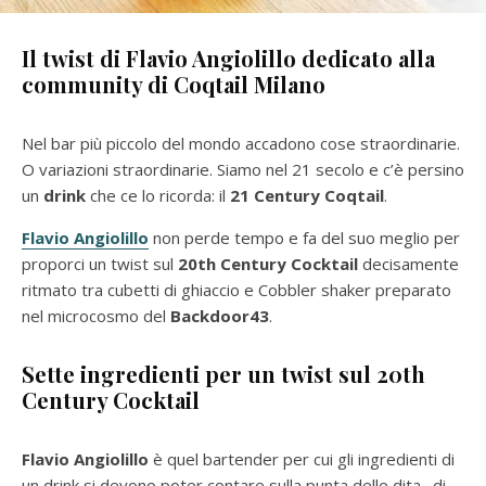
Il twist di Flavio Angiolillo dedicato alla
community di Coqtail Milano
Nel bar più piccolo del mondo accadono cose straordinarie.
O variazioni straordinarie. Siamo nel 21 secolo e c’è persino
un
drink
che ce lo ricorda: il
21 Century Coqtail
.
Flavio
Angiolillo
non perde tempo e fa del suo meglio per
proporci un twist sul
20th Century Cocktail
decisamente
ritmato tra cubetti di ghiaccio e Cobbler shaker preparato
nel microcosmo del
Backdoor43
.
Sette ingredienti per un twist sul 20th
Century Cocktail
Flavio Angiolillo
è quel bartender per cui gli ingredienti di
un drink si devono poter contare sulla punta delle dita…di