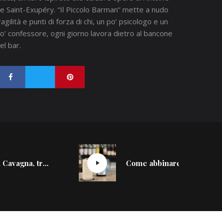
e Saint-Exupéry. “
Il Piccolo Barman
” mette a nudo
ragilità e punti di forza di chi, un po’ psicologo e un
o’ confessore, ogni giorno lavora dietro al
bancon
e
el bar.
Benjamin Cavagna, tra cocktail gastronomici e la nuova identità del 1930
Come abbinare distillati giapponesi e soft drink