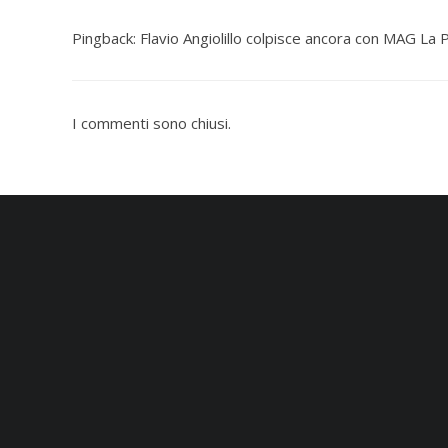
Pingback:
Flavio Angiolillo colpisce ancora con MAG La 
I commenti sono chiusi.