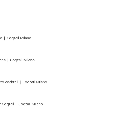
llo | Coqtail Milano
ena | Coqtail Milano
ato cocktail | Coqtail Milano
 Coqtail | Coqtail Milano