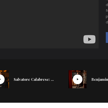
d
f
p
d
Salvatore Calabrese: cosa significa davvero essere un grande bartender