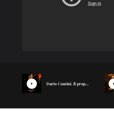
Dario Comini, il proprietario del Nottingham Forest di Milano si racconta