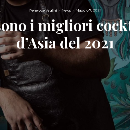
Penelope Vaglini
·
News
·
Maggio 7, 2021
ono i migliori cock
d’Asia del 2021