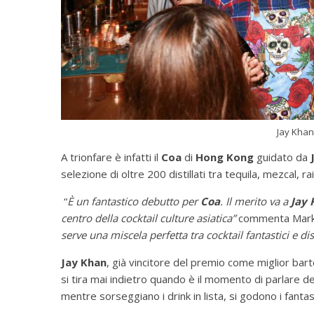
Jay Khan
A trionfare è infatti il
Coa
di
Hong Kong
guidato da
selezione di oltre 200 distillati tra tequila, mezcal, raic
“
È un fantastico debutto per
Coa
. Il merito va a
Jay 
centro della cocktail culture asiatica”
commenta Mark S
serve una miscela perfetta tra cocktail fantastici e di
Jay Khan
, già vincitore del premio come miglior bart
si tira mai indietro quando è il momento di parlare del
mentre sorseggiano i drink in lista, si godono i fantast