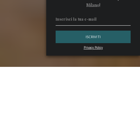
Milano!
Privacy Policy
L’
aquafaba
è l’arma segreta di chi non vuole utilizzare
l’albume, però apprezza la consistenza schiumosa che può
dare. Rappresenta insomma un’ottima alternativa per
coloro che seguono una dieta vegana, oppure sono
intolleranti alle uova, o ancora desiderano limitare
l’assunzione di proteine. E che vorrebbero gustare
comunque un
whiskey sour
o un
pisco sour
fatti come si
deve.