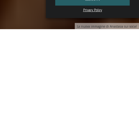
Privacy Policy
La nuova immagine di Anastasia sui social
La pausa tra le parole rallenta il tempo e cerca il significato
più aderente alla realtà. Con
Anastasia Artamonova
un’intervista è uno squarcio di autenticità complessa che
buca la narrazione, una terapia del disarmo dalle
sovrastrutture. «Raramente un cambiamento è aspettato,
e nella mia storia c’è stato sempre un twist a cambiarmi la
vita praticamente da giorno a notte», esordisce con
dolcezza.
L’incontro con la bar industry
Nel 2017
Anastasia
, origini russe, designer e brand
strategist, si avvicina alla
bar industry
: «La mia intuizione mi