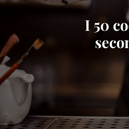
I 50 c
seco