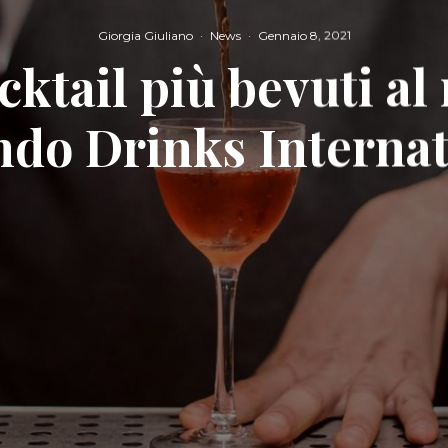
Giorgia Giuliano
·
News
·
Gennaio 8, 2021
ocktail più bevuti a
ndo Drinks Internat