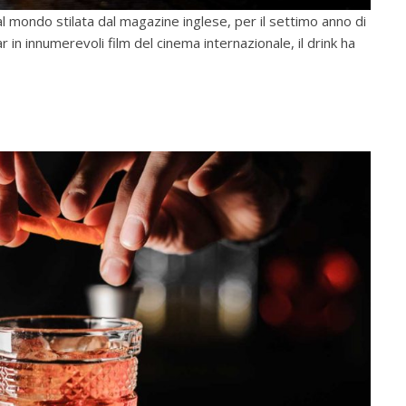
i al mondo stilata dal magazine inglese, per il settimo anno di
in innumerevoli film del cinema internazionale, il drink ha