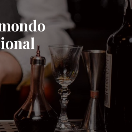
l mondo
ional