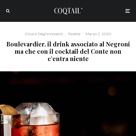
Chiara Degl'Innocenti
·
Ricette
·
Marzo 2, 2020
Boulevardier, il drink associato al Negroni
ma che con il cocktail del Conte non
c’entra niente