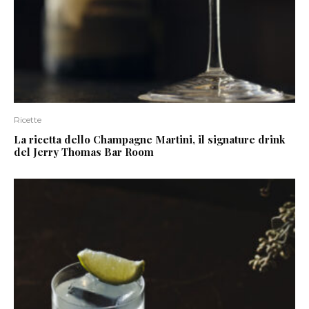
Ricette
La ricetta dello Champagne Martini, il signature drink
del Jerry Thomas Bar Room