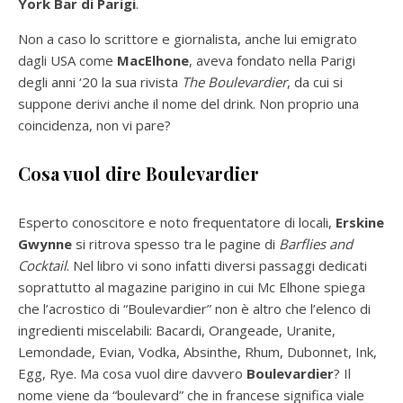
York Bar di Parigi
.
Non a caso lo scrittore e giornalista, anche lui emigrato
dagli USA come
MacElhone
, aveva fondato nella Parigi
degli anni ‘20 la sua rivista
The Boulevardier
, da cui si
suppone derivi anche il nome del drink. Non proprio una
coincidenza, non vi pare?
Cosa vuol dire Boulevardier
Esperto conoscitore e noto frequentatore di locali,
Erskine
Gwynne
si ritrova spesso tra le pagine di
Barflies and
Cocktail
. Nel libro vi sono infatti diversi passaggi dedicati
soprattutto al magazine parigino in cui Mc Elhone spiega
che l’acrostico di “Boulevardier” non è altro che l’elenco di
ingredienti miscelabili: Bacardi, Orangeade, Uranite,
Lemondade, Evian, Vodka, Absinthe, Rhum, Dubonnet, Ink,
Egg, Rye. Ma cosa vuol dire davvero
Boulevardier
? Il
nome viene da “boulevard” che in francese significa viale