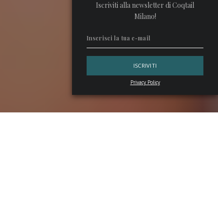
Iscriviti alla newsletter di Coqtail
Milano!
Privacy Policy
Tra i vicoli chic di Milano, dove l’eleganza si respira come
profumo nell’aria, c’è uno store con american bar che fonde
l’arte sartoriale con quella del bere di qualità.
Slowear18
,
del gruppo veneziano che da sempre firma raffinate
collezioni d’abbigliamento, trasforma l’acquisto in un viaggio
attraverso stile, gusto e creatività italiana.