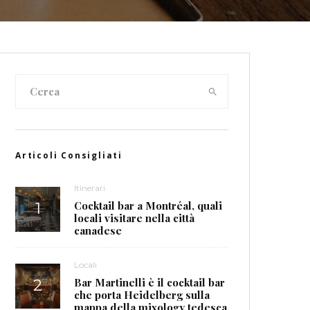
Articoli Consigliati
Itinerari
Cocktail bar a Montréal, quali
locali visitare nella città
canadese
Locali
Bar Martinelli è il cocktail bar
che porta Heidelberg sulla
mappa della mixology tedesca