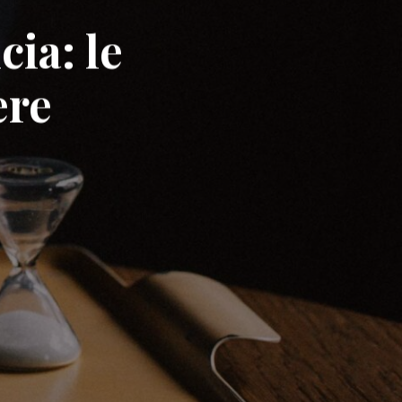
cia: le
ere