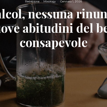
Redazione
·
Mixology
·
Gennaio 1, 2026
lcol, nessuna rinun
ove abitudini del b
consapevole