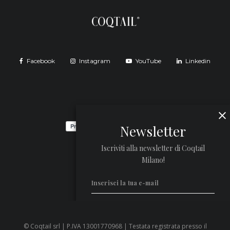
Facebook
Instagram
YouTube
Linkedin
Newsletter
Iscriviti alla newsletter di Coqtail
Milano!
© Coqtail srl | P.IVA 13001770968 | Testata registrata presso il
Privacy Policy