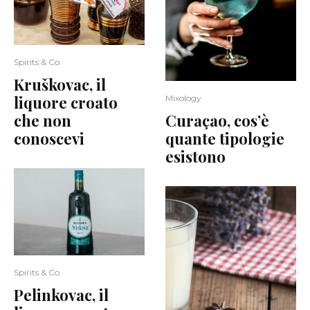
Spirits & Co.
Kruškovac, il
liquore croato
Mixology
che non
Curaçao, cos’è
conoscevi
quante tipologie
esistono
Spirits & Co.
Pelinkovac, il