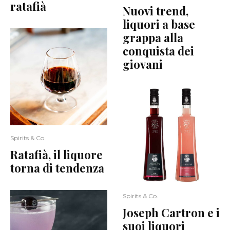
ratafià
Nuovi trend,
liquori a base
grappa alla
conquista dei
giovani
Spirits & Co.
Ratafià, il liquore
torna di tendenza
Spirits & Co.
Joseph Cartron e i
suoi liquori