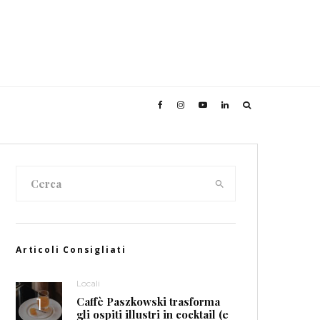
Articoli Consigliati
Locali
Caffè Paszkowski trasforma
gli ospiti illustri in cocktail (e