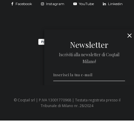
Facebook
Instagram
YouTube
Linkedin
Newsletter
Iscriviti alla newsletter di Coqtail
Milano!
© Coqtail srl | P.IVA 13001770968 | Testata registrata presso il
Privacy Policy
Tribunale di Milano nr. 28/2024