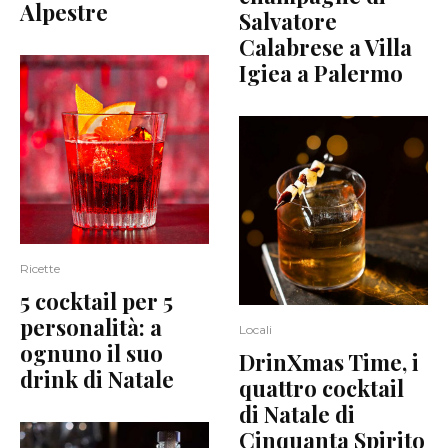
Alpestre
Salvatore
Calabrese a Villa
Igiea a Palermo
Ricette
5 cocktail per 5
personalità: a
Locali
ognuno il suo
DrinXmas Time, i
drink di Natale
quattro cocktail
di Natale di
Cinquanta Spirito