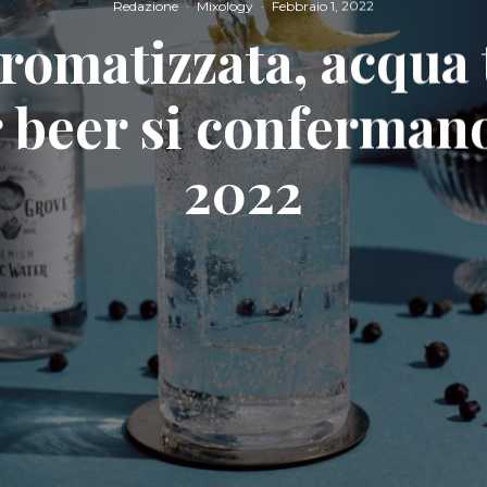
Redazione
·
Mixology
·
Febbraio 1, 2022
romatizzata, acqua 
 beer si conferman
2022