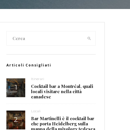
Articoli Consigliati
Itinerari
Cocktail bar a Montréal, quali
locali visitare nella città
canadese
Locali
Bar Martinelli è il cocktail bar
che porta Heidelberg sulla
mappa della mixology tedesca