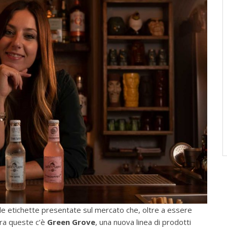
le etichette presentate sul mercato che, oltre a essere
Tra queste c’è
Green Grove
, una nuova linea di prodotti