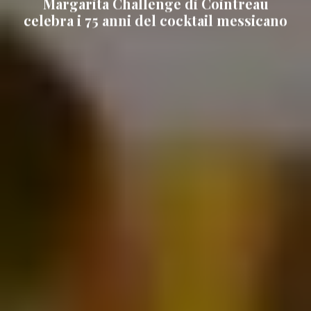
Margarita Challenge di Cointreau
celebra i 75 anni del cocktail messicano