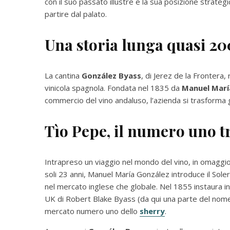
con il suo passato illustre e la sua posizione strateg
partire dal palato.
Una storia lunga quasi 20
La cantina
González Byass
, di Jerez de la Frontera,
vinicola spagnola. Fondata nel 1835 da
Manuel Marí
commercio del vino andaluso, l’azienda si trasforma 
Tìo Pepe, il numero uno tr
Intrapreso un viaggio nel mondo del vino, in omaggio
soli 23 anni, Manuel María González introduce il Sole
nel mercato inglese che globale. Nel 1855 instaura inf
UK di Robert Blake Byass (da qui una parte del nome) 
mercato numero uno dello
sherry
.