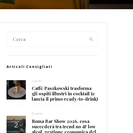
Articoli Consigliati
Locali
Caffè Paszkowski trasforma
gli ospiti illustri in cocktail (e
lancia il primo ready-to-drink)
Eventi
Roma Bar Show 2026, cosa
succederà tra trend no & low
alcol, gestione economica del