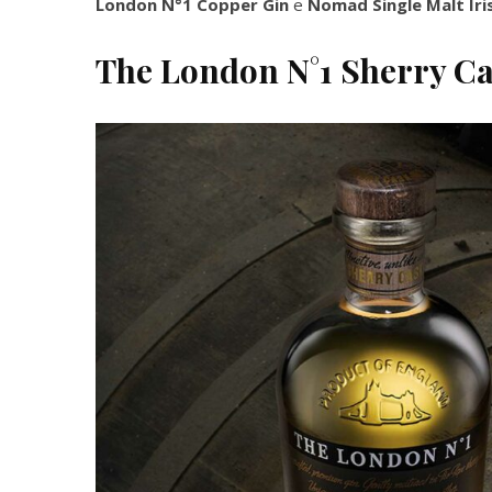
London N°1 Copper Gin
e
Nomad Single Malt Iri
The London N°1 Sherry C