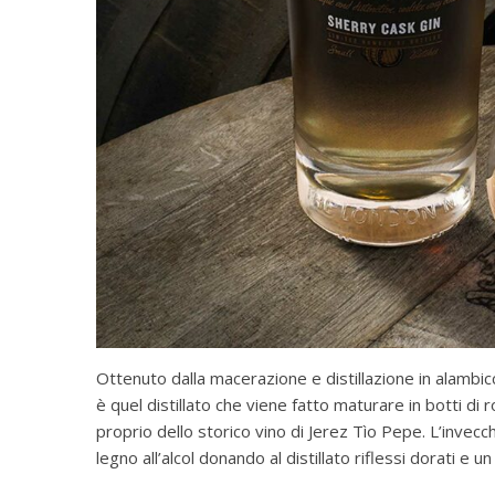
Ottenuto dalla macerazione e distillazione in alambi
è quel distillato che viene fatto maturare in botti di 
proprio dello storico vino di Jerez Tìo Pepe. L’invecc
legno all’alcol donando al distillato riflessi dorati e 