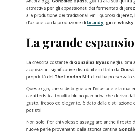
Ancora oggi
González Byass
, giunta alla sua quinta
attrattiva per gli appassionati dei fermentati di Jerez
alla produzione dei tradizionali vini liquorosi di Jerez
d’azione con la produzione di
brandy
,
gin
e
whisky
.
La grande espansio
La crescita costante di
González Byass
negli ultimi 
acquisizioni significative distribuite in Italia da
Onest
proprietà del
The London N.1
di cui ha preservato s
Questo gin, che si distingue per l’infusione e la mace
caratteristica tonalità blu acquamarina che deriva dall’
gusto, fresco ed elegante, è dato dalla distillazione
pot still.
Non solo. Per chi volesse assaggiare anche il resto d
nuove perle provenienti dalla storica cantina
Gonzál