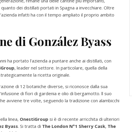
 generazione, rimane una delle cantine più importanti,
 quanto dei distillati portati in Spagna a invecchiare. Oltre
, l’azienda infatti ha con il tempo ampliato il proprio ambito
ne di González Byass
anni ha portato l’azienda a puntare anche ai distillati, con
iGroup
, leader nel settore. In particolare, quella della
trategicamente la ricetta originale.
razione di 12 botaniche diverse, si riconosce dalla sua
infusione di fiori di gardenia e olio di bergamotto. ll suo
 che avviene tre volte, seguendo la tradizione con alambicchi
ella linea,
OnestiGroup
si è di recente arricchita di ulteriori
ez Byass
. Si tratta di
The London N°1 Sherry Cask
,
The