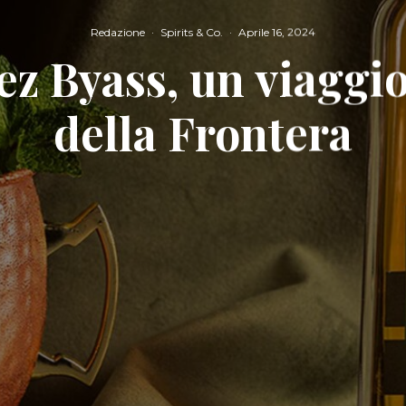
Redazione
·
Spirits & Co.
·
Aprile 16, 2024
z Byass, un viaggio
della Frontera