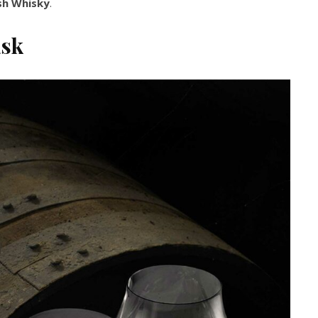
sh Whisky
.
ask