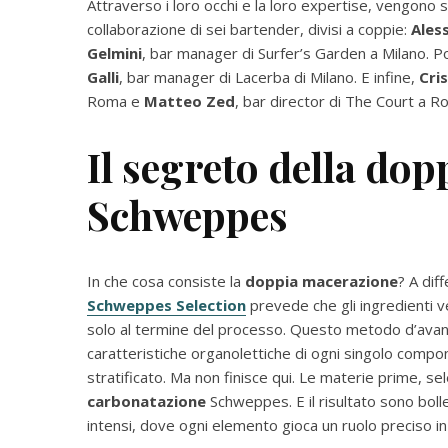
Attraverso i loro occhi e la loro expertise, vengono s
collaborazione di sei bartender, divisi a coppie:
Ales
Gelmini
, bar manager di Surfer’s Garden a Milano. P
Galli
, bar manager di Lacerba di Milano. E infine,
Cri
Roma e
Matteo Zed
, bar director di The Court a R
Il segreto della do
Schweppes
In che cosa consiste la
doppia macerazione
? A dif
Schweppes Selection
prevede che gli ingredienti v
solo al termine del processo. Questo metodo d’avang
caratteristiche organolettiche di ogni singolo comp
stratificato. Ma non finisce qui. Le materie prime, se
carbonatazione
Schweppes. E il risultato sono bol
intensi, dove ogni elemento gioca un ruolo preciso in 