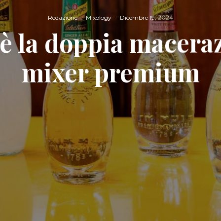
Redazione
·
Mixology
·
Dicembre 19, 2024
è la doppia macera
mixer premium