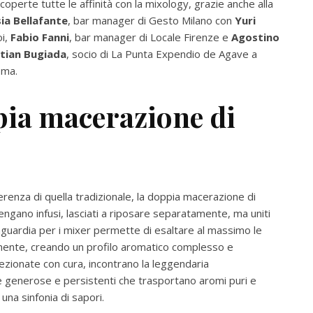
coperte tutte le affinità con la mixology, grazie anche alla
sia Bellafante
, bar manager di Gesto Milano con
Yuri
oi,
Fabio Fanni
, bar manager di Locale Firenze e
Agostino
stian Bugiada
, socio di La Punta Expendio de Agave a
oma.
ppia macerazione di
ferenza di quella tradizionale, la doppia macerazione di
engano infusi, lasciati a riposare separatamente, ma uniti
uardia per i mixer permette di esaltare al massimo le
onente, creando un profilo aromatico complesso e
lezionate con cura, incontrano la leggendaria
le generose e persistenti che trasportano aromi puri e
una sinfonia di sapori.