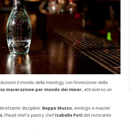
oluzionò il mondo della mixology con l’invenzione della
ia macerazione
per mondo dei mixer
, attraverso un
trettante discipline:
Beppe Musso
, enologo e master
i
, l’head chef e pastry chef
Isabella Potì
del ristorante