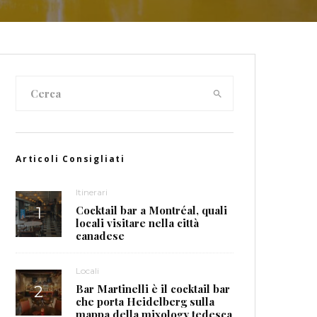
Articoli Consigliati
Itinerari
Cocktail bar a Montréal, quali
locali visitare nella città
canadese
Locali
Bar Martinelli è il cocktail bar
che porta Heidelberg sulla
mappa della mixology tedesca