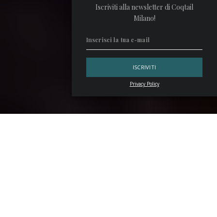
Iscriviti alla newsletter di Coqtail
Milano!
Privacy Policy
Natale fa rima con
panettone
e in vista del 25 dicembre
2025 chi ama i cocktail può regalarsi una ricetta pensata
appositamente per chi ha la passione dei drink. L’hanno
concepita
CiaccoLab
e
Dry Milano
ed è caratterizzata da
sorprendenti note esotiche.
Il panettone di CiaccoLab e Dry Milano