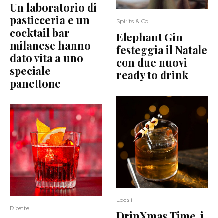
Un laboratorio di
pasticceria e un
Spirits & Co.
cocktail bar
Elephant Gin
milanese hanno
festeggia il Natale
dato vita a uno
con due nuovi
speciale
ready to drink
panettone
Locali
Ricette
DrinXmas Time, i