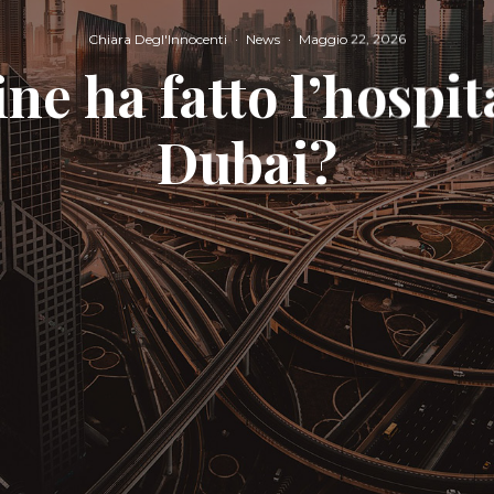
Chiara Degl'Innocenti
·
News
·
Maggio 22, 2026
ne ha fatto l’hospit
Dubai?