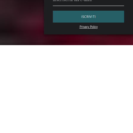
Privacy Policy
Si chiude il sipario sulla decima edizione della
Campari
Bartender Competition X Edition
, la sfida che ha visto
mettersi in gioco, sul palco della finalissima, i migliori nuovi
talenti della mixology italiana. Un vero spettacolo, quello
realizzato nella sede di Campari Group di Sesto San
Giovanni, dove emozioni, energia e vibrazioni positive
hanno tenuto banco per quasi due ore no stop.
Campari Bartender Competition X
Edition, la serata di gala