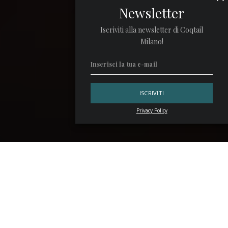
Newsletter
Iscriviti alla newsletter di Coqtail
Milano!
Privacy Policy
Il terzo lunedì di gennaio è il giorno più triste dell’anno. Ma
la mixology non conosce tristezza, se ci si beve su. Ecco
quattro ricette di
cocktail blu
che arrivano direttamente
dal
The Savoy Coktail Book
di
Harry Craddock
del 1930,
per scacciare la malinconia del
Blue Monday
.