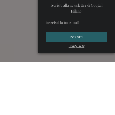
Iscriviti alla newsletter di Coqtail
Milano!
Privacy Policy
Alcuni distillati riescono più di altri a orientare le nuove
tendenze del bere di qualità, trovando affinità naturali con
mondi come quello della moda e del lusso. Così
Belvedere
Vodka
ha scelto di affiancare la sfilata di
The Attico
alla
Milano Fashion Week
, confermando la propria presenza
nei momenti più rilevanti della settimana milanese. E con il
suo
Espresso Martini
, Belvedere è diventata parte