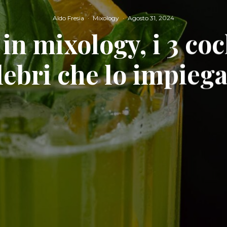
Aldo Fresia
·
Mixology
·
Agosto 31, 2024
 in mixology, i 3 coc
lebri che lo impieg