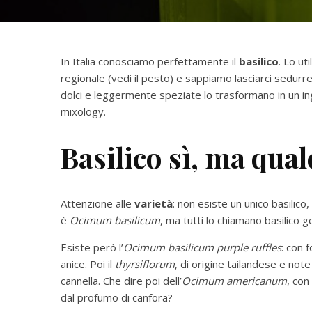
In Italia conosciamo perfettamente il
basilico
. Lo ut
regionale (vedi il pesto) e sappiamo lasciarci sedurre 
dolci e leggermente speziate lo trasformano in un ing
mixology.
Basilico sì, ma qual
Attenzione alle
varietà
: non esiste un unico basilico
è
Ocimum basilicum
, ma tutti lo chiamano basilico g
Esiste però l’
Ocimum basilicum purple ruffles
: con 
anice. Poi il
thyrsiflorum
, di origine tailandese e note
cannella. Che dire poi dell’
Ocimum americanum
, con
dal profumo di canfora?