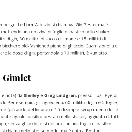
 Amburgo:
Le Lion
. All’inizio si chiamava Gin Pesto, ma è
a mettendo una dozzina di foglie di basilico nello shaker,
i gin, 30 millilitri di succo di limone e 15 millilitri di
n bicchiere old-fashioned pieno di ghiaccio. Guarnizione: tre
e la dose di gin, portandola a 70 millilitri, è «un atto
l Gimlet
n è nota) da
Shelley
e
Greg Lindgren
, presso il bar Rye di
ash
. Per esempio, gli ingredienti: 60 millilitri di gin e 5 foglie
di lime (più acido del limone) e 15 di simple syrup (meno dolce
ente uguale: basilico pestato nello shaker, aggiunta di tutti
oppa, senza ghiaccio, e si decora con una foglia di basilico.
n: si chiama nello stesso modo, ma è nata a Boston.