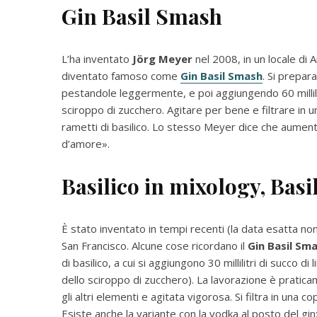
Gin Basil Smash
L’ha inventato
Jörg Meyer
nel 2008, in un locale di
diventato famoso come
Gin Basil Smash
. Si prepar
pestandole leggermente, e poi aggiungendo 60 millilitri d
sciroppo di zucchero. Agitare per bene e filtrare in u
rametti di basilico. Lo stesso Meyer dice che aumentar
d’amore».
Basilico in mixology,
Basi
È stato inventato in tempi recenti (la data esatta no
San Francisco. Alcune cose ricordano il
Gin Basil Sm
di basilico, a cui si aggiungono 30 millilitri di succo 
dello sciroppo di zucchero). La lavorazione è praticam
gli altri elementi e agitata vigorosa. Si filtra in una c
Esiste anche la variante con la vodka al posto del gi