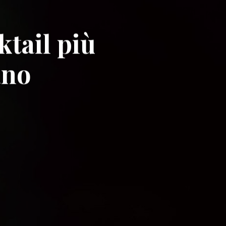
ktail più
ano