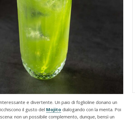
 interessante e divertente. Un paio di foglioline donano un
icchiscono il gusto del
Mojito
dialogando con la menta. Poi
lla scena: non un possibile complemento, dunque, bensì un