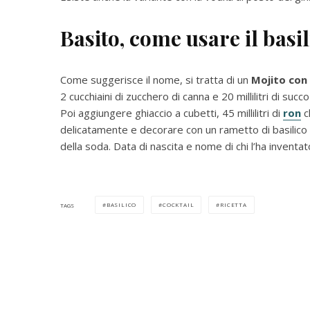
Basito, come usare il basi
Come suggerisce il nome, si tratta di un
Mojito con 
2 cucchiaini di zucchero di canna e 20 millilitri di suc
Poi aggiungere ghiaccio a cubetti, 45 millilitri di
ron
c
delicatamente e decorare con un rametto di basilico e
della soda. Data di nascita e nome di chi l’ha inventat
BASILICO
COCKTAIL
RICETTA
TAGS