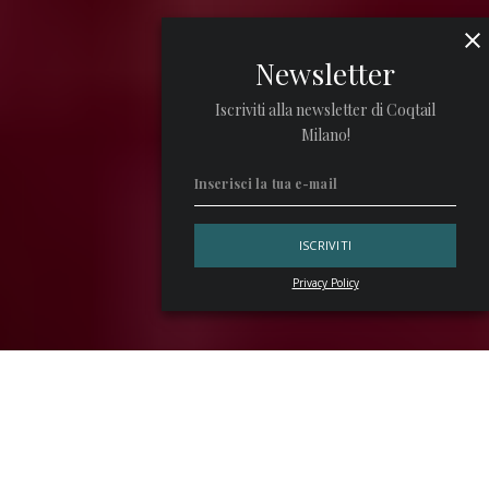
Newsletter
Iscriviti alla newsletter di Coqtail
Milano!
Privacy Policy
Lo
Stilla Bar
del
Four Seasons Hotel Milano
ha nominato
Head Mixologist
Alejandro Pellejero
, da anni membro del
team del Four Seasons Hotel Milano, che promette di
accontentare un pubblico internazionale senza trascurare