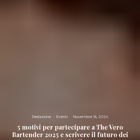
Redazione
·
Eventi
·
Novembre 16, 2024
5 motivi per partecipare a The Vero
Bartender 2025 e scrivere il futuro dei