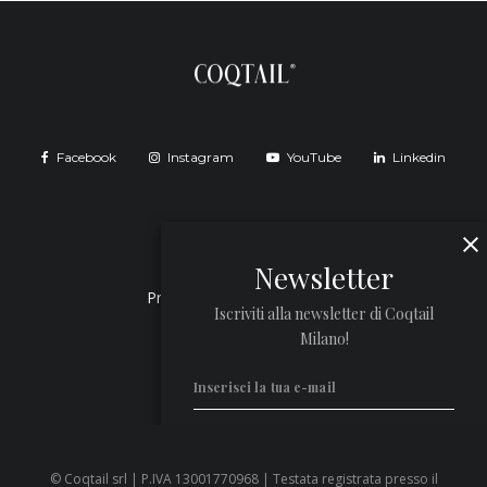
Facebook
Instagram
YouTube
Linkedin
Newsletter
Privacy Policy
Cookie Policy
Iscriviti alla newsletter di Coqtail
Milano!
© Coqtail srl | P.IVA 13001770968 | Testata registrata presso il
Privacy Policy