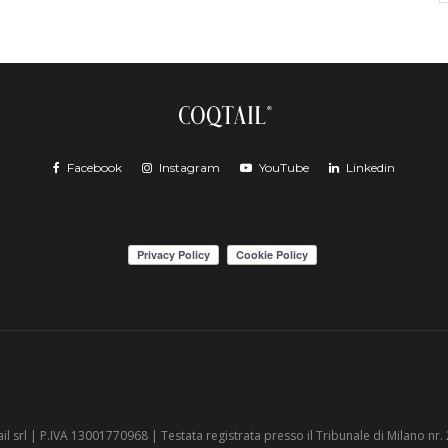
Facebook
Instagram
YouTube
Linkedin
il srl | P.IVA 13001770968 | Testata registrata presso il Tribunale di Milano nr.