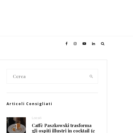
Articoli Consigliati
Locali
Caffè Paszkowski trasforma
gli ospiti illustri in cocktail (e