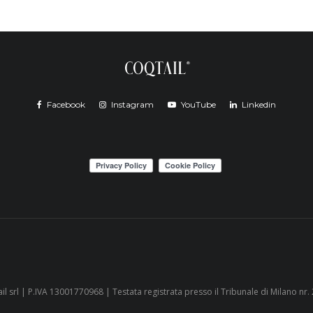
Facebook
Instagram
YouTube
Linkedin
il srl | P.IVA 13001770968 | Testata registrata presso il Tribunale di Milano nr.