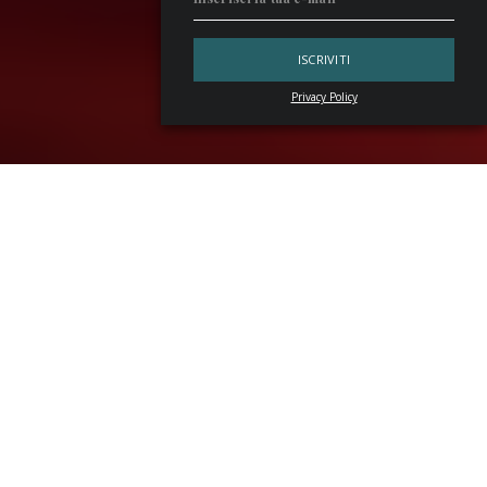
Privacy Policy
Tra le 60 ricette di
Galaxy Bar Cocktails
, libro che
raccoglie dieci anni di miscelazione del
Galaxy
Bar
di Dubai,
Signal From Mars
riassume la grammatica del locale tra
eleganza, ricerca tecnica e immaginazione tradotta in
design. Il volume, ideato da
Natasha
Sideris
e sviluppato
insieme a
Krystian
Hordejuk
, guida il lettore attraverso
strumenti, lavorazioni, ghiaccio e scelta dei bicchieri, fino ai
capitoli costruiti per famiglie aromatiche.
La ricetta di Signal From Mars